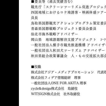
■委員等（過去実績含む）
観光庁「スクリーンツーリズム促進プロジェ
四国地域におけるロケ地誘客・映画体感ツア
員長
鳥取県国際観光アクションプログラム策定委
青森県国際戦略プロジェクト委員会委員
仙北市海外戦略アドバイザー
岡山県 地域課題解決支援プロジェクト ｺｰﾃ
一般社団法人横手市観光推進機構 アドバイザ
一般社団法人秋田犬ツーリズム アドバイザー
秋田県総合政策審議会 人・もの交流拡大部
■役職
株式会社アジア・メディアプロモーション 代表
株式会社フィデア情報総研 理事
一般社団法人ONE FOR AKITA 理事
cycle&design株式会社 取締役
WITSIGN株式会社 社外取締役