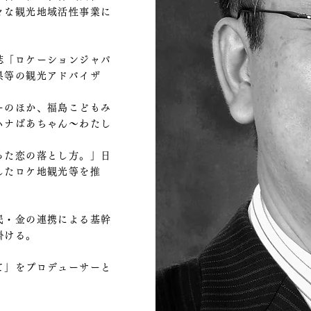
々な観光地域活性事業に
誌「ロケーションジャパ
県等の観光アドバイザ
ーのほか、福島こどもみ
ハナばあちゃん～わたし
った恋の落とし方。」日
したロケ地観光等を推
民・金の連携による基幹
掛ける。
て」をプロデューサーと