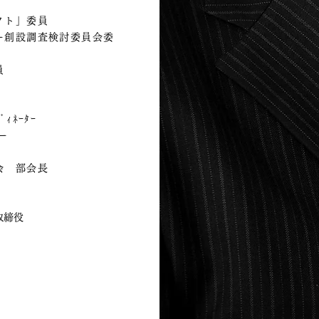
クト」委員
ー創設調査検討委員会委
員
ﾞｨﾈｰﾀｰ
ー
会 部会長
取締役