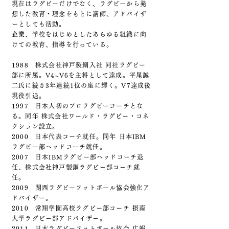
現在はラグビーだけでなく、ラグビーから発
想した教育・理念をもとに講師、アドバイザ
ーとしても活動。
企業、学校をはじめとしたあらゆる組織に向
けての教育、指導を行っている。
1988 株式会社神戸製鋼入社 同社ラグビー
部に所属。V4~V6を主将として達成。平尾誠
二氏に続き3年連続1位の座に輝く。
V7達成後
現役引退。
1997 日本人初のプロラグビーコーチとな
る。
同年 株式会社ワールド・ラグビー・コネ
クション設立。
2000 日本代表コーチ就任。同年 日本IBM
ラグビー部ヘッドコーチ就任。
2007 日本IBMラグビー部ヘッドコーチ退
任、
株式会社神戸製鋼ラグビー部コーチ就
任。
2009 関西ラグビーフットボール協会強化ア
ドバイザー。
2010 常翔学園高校ラグビー部コーチ 摂南
大学ラグビー部アドバイザー。
2011 日本ラグビーフットボール協会 広報